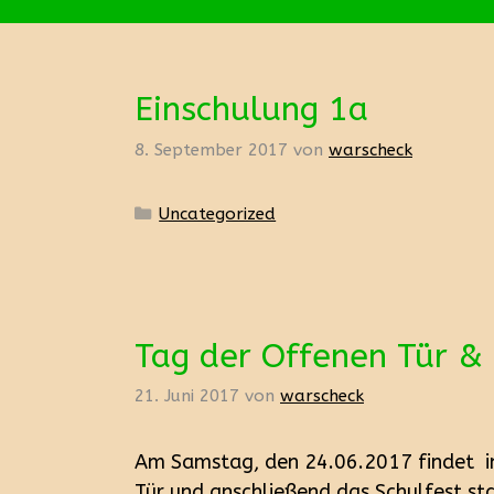
Einschulung 1a
8. September 2017
von
warscheck
Kategorien
Uncategorized
Tag der Offenen Tür & 
21. Juni 2017
von
warscheck
Am Samstag, den 24.06.2017 findet i
Tür und anschließend das Schulfest sta