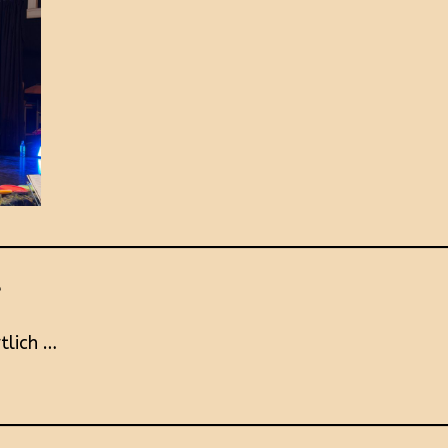
e
tlich …