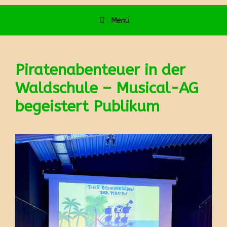
Menü
Piratenabenteuer in der
Waldschule – Musical-AG
begeistert Publikum