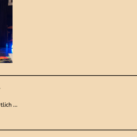
e
tlich …