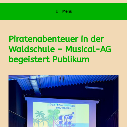
Menü
Piratenabenteuer in der
Waldschule – Musical-AG
begeistert Publikum